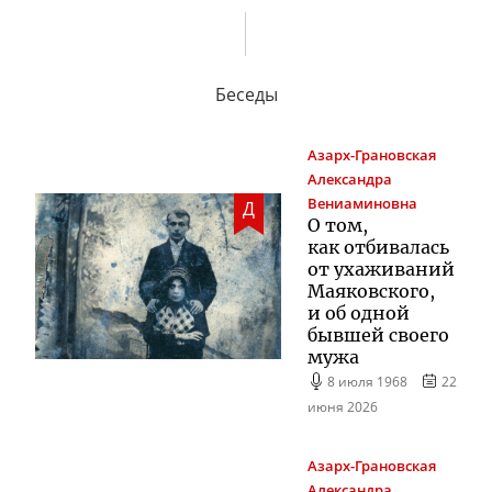
Беседы
Азарх-Грановская
Александра
Вениаминовна
Д
О том,
как отбивалась
от ухаживаний
Маяковского,
и об одной
бывшей своего
мужа
8 июля 1968
22
июня 2026
Азарх-Грановская
Александра