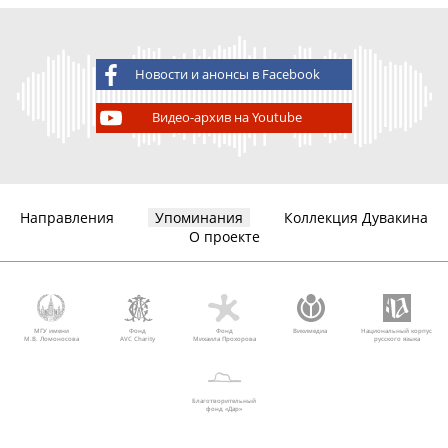
Новости и анонсы в Facebook
Видео-архив на Youtube
Направления
Упоминания
Коллекция Дувакина
О проекте
МГУ имени
Фонд
Фонд
Викимедиа
Национальный корпус
М.В. Ломоносова
AVC Charity
Михаила Прохорова
русского языка
Благотворительный
фонд «Дар»