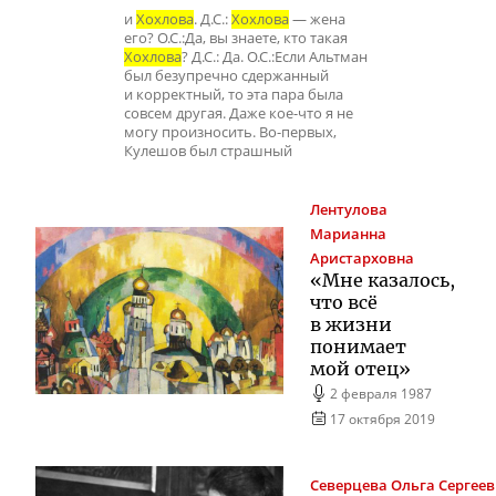
и
Хохлова
. Д.С.:
Хохлова
— жена
его? О.С.:Да, вы знаете, кто такая
Хохлова
? Д.С.: Да. О.С.:Если Альтман
был безупречно сдержанный
и корректный, то эта пара была
совсем другая. Даже кое-что я не
могу произносить. Во-первых,
Кулешов был страшный
Лентулова
Марианна
Аристарховна
«Мне казалось,
что всё
в жизни
понимает
мой отец»
2 февраля 1987
17 октября 2019
Северцева
Ольга Сергее