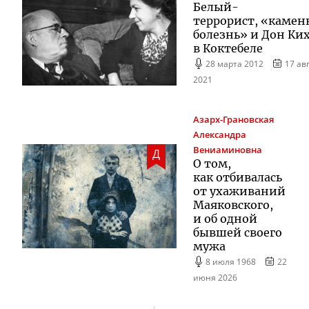
Белый-
террорист
, «камен
болезнь» и Дон Ки
в Коктебеле
28 марта 2012
17 ав
2021
Азарх-Грановская
Александра
Вениаминовна
Д
О том,
как отбивалась
от ухаживаний
Маяковского,
и об одной
бывшей своего
мужа
8 июля 1968
22
июня 2026