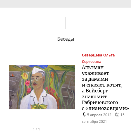
Беседы
Северцева
Ольга
Сергеевна
Альтман
ухаживает
за дамами
и спасает котят,
а Вейсберг
знакомит
Габричевского
с «лианозовцами»
5 апреля 2012
15
сентября 2021
1
/
1