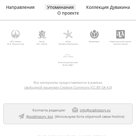
Направления
Упоминания
Коллекция Дувакина
О проекте
МГУ имени
Фонд
Фонд
Викимедиа
Национальный корпус
М.В. Ломоносова
AVC Charity
Михаила Прохорова
русского языка
Благотворительный
фонд «Дар»
Все материалы предоставляются в рамках
свободной лицензии Creative Commons (CC BY-SA 4.0)
Контакты редакции:
info@oralhistory.ru
@oralhistory_bot
(Используем
бота обратной связи Hotline
)