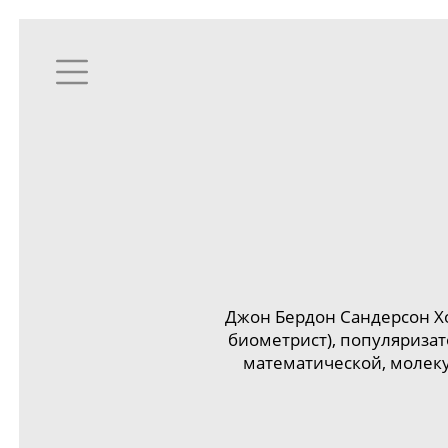
Джон Бердон
Сандерсон Х
биометрист), популяриза
математической, молеку