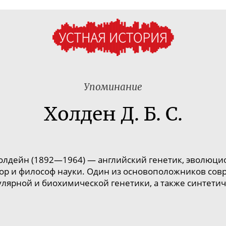
Упоминание
Холден Д. Б. С.
олдейн
(1892—1964)
— английский
генетик
, эволюци
тор и философ науки. Один из основоположников со
лярной и биохимической генетики, а также
синтетич