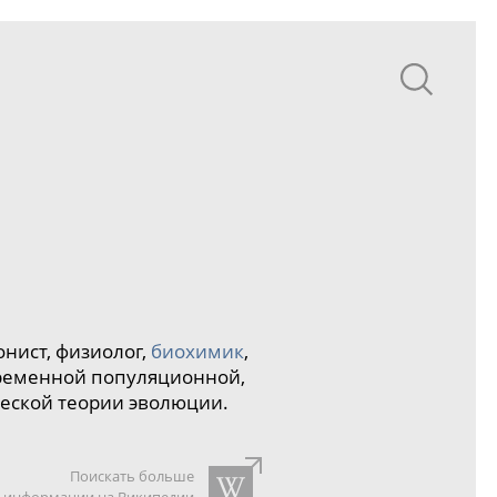
онист,
физиолог
,
биохимик
,
временной популяционной,
еской теории эволюции
.
Поискать больше