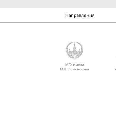
Направления
МГУ имени
М.В. Ломоносова