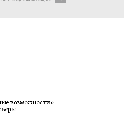
информации на Википедии
ьные возможности»:
арьеры