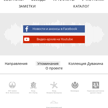
ЗАМЕТКИ
КАТАЛОГ
Новости и анонсы в Facebook
Видео-архив на Youtube
Направления
Упоминания
Коллекция Дувакина
О проекте
МГУ имени
Фонд
Фонд
Викимедиа
Национальный корпус
М.В. Ломоносова
AVC Charity
Михаила Прохорова
русского языка
Благотворительный