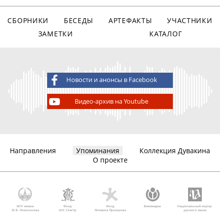
СБОРНИКИ
БЕСЕДЫ
АРТЕФАКТЫ
УЧАСТНИКИ
ЗАМЕТКИ
КАТАЛОГ
Новости и анонсы в Facebook
Видео-архив на Youtube
Направления
Упоминания
Коллекция Дувакина
О проекте
МГУ имени
Фонд
Фонд
Викимедиа
Национальный корпус
М.В. Ломоносова
AVC Charity
Михаила Прохорова
русского языка