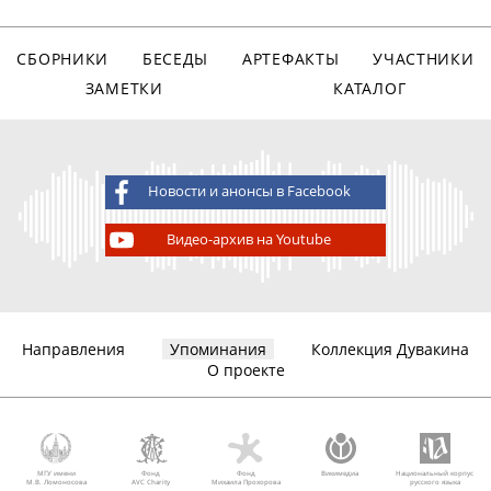
СБОРНИКИ
БЕСЕДЫ
АРТЕФАКТЫ
УЧАСТНИКИ
ЗАМЕТКИ
КАТАЛОГ
Новости и анонсы в Facebook
Видео-архив на Youtube
Направления
Упоминания
Коллекция Дувакина
О проекте
МГУ имени
Фонд
Фонд
Викимедиа
Национальный корпус
М.В. Ломоносова
AVC Charity
Михаила Прохорова
русского языка