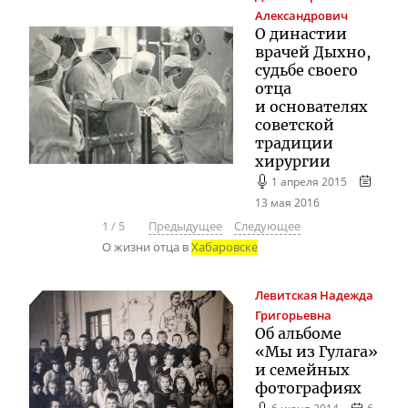
Александрович
О династии
врачей Дыхно,
судьбе своего
отца
и
основателях
советской
традиции
хирургии
1 апреля 2015
13 мая 2016
1
/
5
Предыдущее
Следующее
О жизни отца в
Хабаровске
Левитская
Надежда
Григорьевна
Об альбоме
«Мы из Гулага»
и семейных
фотографиях