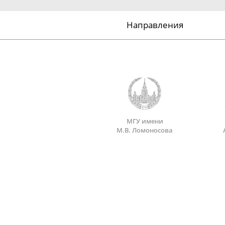
Направления
МГУ имени
М.В. Ломоносова