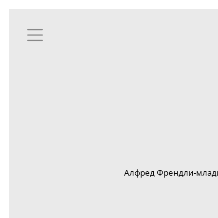
Алфред
Френдли-мла