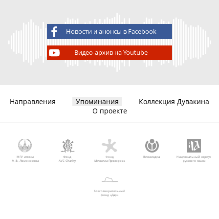
Новости и анонсы в Facebook
Видео-архив на Youtube
Направления
Упоминания
Коллекция Дувакина
О проекте
МГУ имени
Фонд
Фонд
Викимедиа
Национальный корпус
М.В. Ломоносова
AVC Charity
Михаила Прохорова
русского языка
Благотворительный
фонд «Дар»