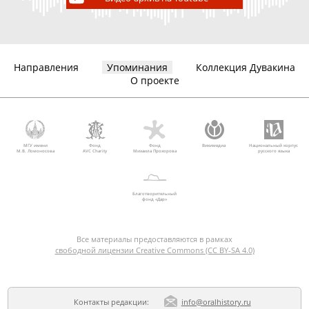
Направления
Упоминания
Коллекция Дувакина
О проекте
МГУ имени
Фонд
Фонд
Викимедиа
Национальный корпус
М.В. Ломоносова
AVC Charity
Михаила Прохорова
русского языка
Благотворительный
фонд «Дар»
Все материалы предоставляются в рамках
свободной лицензии Creative Commons (CC BY-SA 4.0)
Контакты редакции:
info@oralhistory.ru