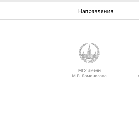
Направления
МГУ имени
М.В. Ломоносова