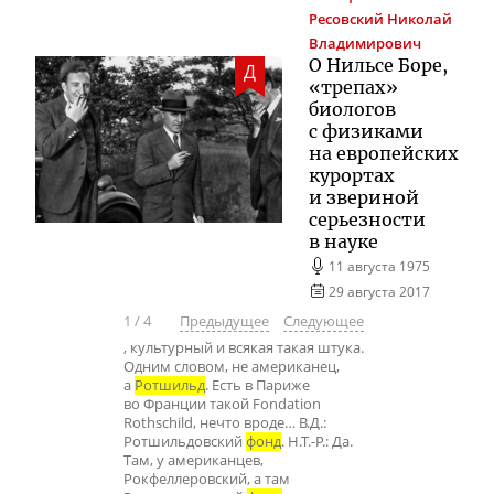
Ресовский
Николай
Владимирович
О Нильсе Боре,
Д
«трепах»
биологов
с физиками
на европейских
курортах
и звериной
серьезности
в науке
11 августа 1975
29 августа 2017
1
/
4
Предыдущее
Следующее
, культурный и всякая такая штука.
Одним словом, не американец,
а
Ротшильд
. Есть в Париже
во Франции такой Fondation
Rothschild, нечто вроде… В.Д.:
Ротшильдовский
фонд
. Н.Т.-Р.: Да.
Там, у американцев,
Рокфеллеровский, а там