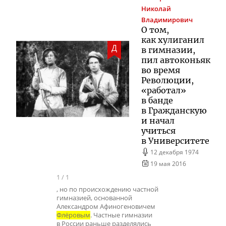
Николай
Владимирович
О том,
как хулиганил
Д
в гимназии,
пил автоконьяк
во время
Революции,
«работал»
в банде
в Гражданскую
и начал
учиться
в Университете
12 декабря 1974
19 мая 2016
1
/
1
, но по происхождению частной
гимназией, основанной
Александром Афиногеновичем
Флёровым
. Частные гимназии
в России раньше разделялись