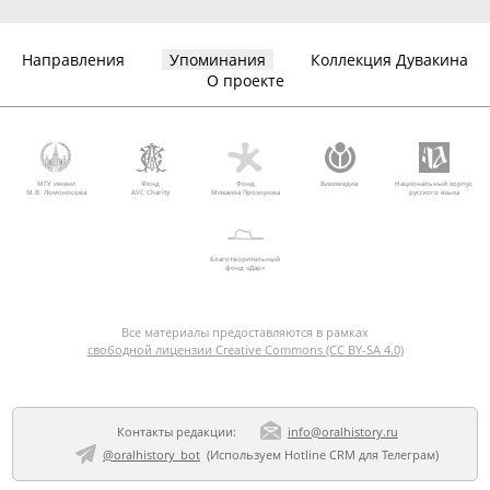
Направления
Упоминания
Коллекция Дувакина
О проекте
МГУ имени
Фонд
Фонд
Викимедиа
Национальный корпус
М.В. Ломоносова
AVC Charity
Михаила Прохорова
русского языка
Благотворительный
фонд «Дар»
Все материалы предоставляются в рамках
свободной лицензии Creative Commons (CC BY-SA 4.0)
Контакты редакции:
info@oralhistory.ru
@oralhistory_bot
(Используем
Hotline CRM для Телеграм
)