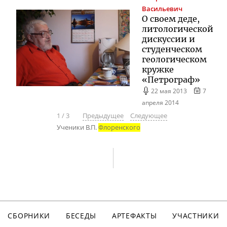
Васильевич
О своем деде,
литологической
дискуссии и
студенческом
геологическом
кружке
«Петрограф»
22 мая 2013
7
апреля 2014
1
/
3
Предыдущее
Следующее
Ученики В.П.
Флоренского
СБОРНИКИ
БЕСЕДЫ
АРТЕФАКТЫ
УЧАСТНИКИ