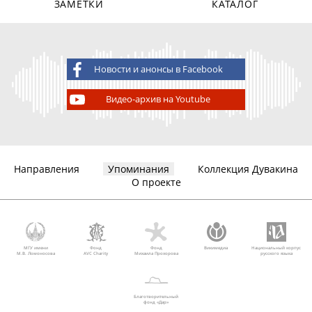
ЗАМЕТКИ
КАТАЛОГ
Новости и анонсы в Facebook
Видео-архив на Youtube
Направления
Упоминания
Коллекция Дувакина
О проекте
МГУ имени
Фонд
Фонд
Викимедиа
Национальный корпус
М.В. Ломоносова
AVC Charity
Михаила Прохорова
русского языка
Благотворительный
фонд «Дар»