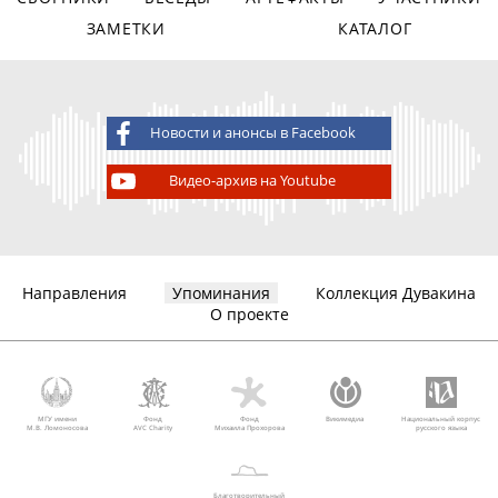
ЗАМЕТКИ
КАТАЛОГ
Новости и анонсы в Facebook
Видео-архив на Youtube
Направления
Упоминания
Коллекция Дувакина
О проекте
МГУ имени
Фонд
Фонд
Викимедиа
Национальный корпус
М.В. Ломоносова
AVC Charity
Михаила Прохорова
русского языка
Благотворительный