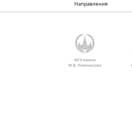
Направления
МГУ имени
М.В. Ломоносова