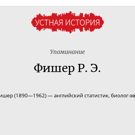
Упоминание
Фишер Р. Э.
ишер (1890—1962) — английский статистик,
биолог-э