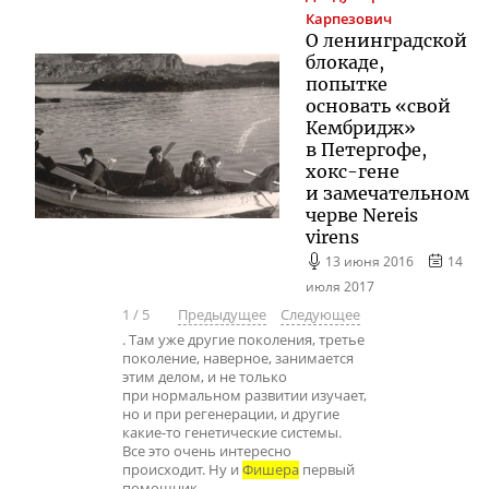
Карпезович
О ленинградской
блокаде,
попытке
основать «свой
Кембридж»
в Петергофе,
хокс-гене
и замечательном
черве Nereis
virens
13 июня 2016
14
июля 2017
1
/
5
Предыдущее
Следующее
. Там уже другие поколения, третье
поколение, наверное, занимается
этим делом, и не только
при нормальном развитии изучает,
но и при регенерации, и другие
какие-то генетические системы.
Все это очень интересно
происходит. Ну и
Фишера
первый
помощник