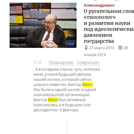
Александрович
О ругательном слов
«гносеолог»
и развитии науки
под идеологическ
давлением
государства
27 марта 2013
28
января 2014
1
/
2
Предыдущее
Следующее
. А в соседнем классе, чуть попозже
меня, учился будущий светила
нашей логики, который сейчас
широко известен, Виктор
Финн
.
Мы были в одной школе, в одной
комсомольской организации.
Виктор
Финн
был активный
комсомолец, а в будущем стал
диссидентом. У Виктора