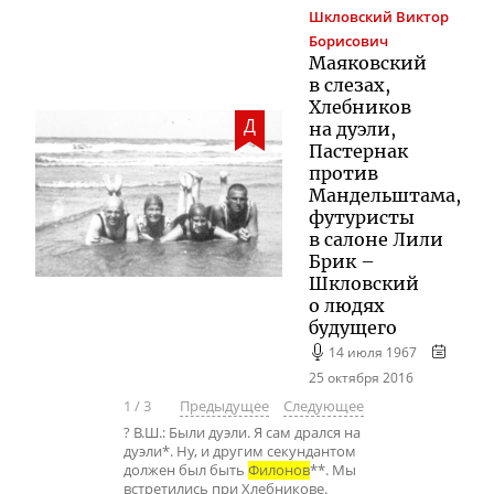
Шкловский
Виктор
Борисович
Маяковский
в слезах,
Хлебников
Д
на дуэли,
Пастернак
против
Мандельштама,
футуристы
в салоне Лили
Брик –
Шкловский
о людях
будущего
14 июля 1967
25 октября 2016
1
/
3
Предыдущее
Следующее
? В.Ш.: Были дуэли. Я сам дрался на
дуэли*. Ну, и другим секундантом
должен был быть
Филонов
**. Мы
встретились при Хлебникове.