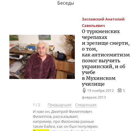
Беседы
Заславский
Анатолий
Савельевич
О туркменских
черепахах
и зрелище смерти,
о том,
как антисемитизм
помог выучить
украинский, и об
учебе
в Мухинском
училище
19 ноября 2012
5
февраля 2013
1
/
2
Предыдущее
Следующее
И нам он, Дмитрий Филиппович
Филиппов, рассказывает,
например, про Филонова разные
такие байки, как он был популярен,