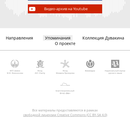
Видео-архив на Youtube
Направления
Упоминания
Коллекция Дувакина
О проекте
МГУ имени
Фонд
Фонд
Викимедиа
Национальный корпус
М.В. Ломоносова
AVC Charity
Михаила Прохорова
русского языка
Благотворительный
фонд «Дар»
Все материалы предоставляются в рамках
свободной лицензии Creative Commons (CC BY-SA 4.0)