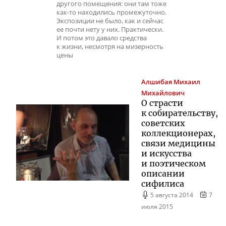
другого помещения: они там тоже
как-то находились промежуточно.
Экспозиции не было, как и сейчас
ее почти нету у них. Практически.
И потом это давало средства
к жизни, несмотря на мизерность
цены
Алшибая
Михаил
Михайлович
О страсти
к собирательству,
советских
коллекционерах,
связи медицины
и искусства
и поэтическом
описании
сифилиса
5 августа 2014
7
июля 2015