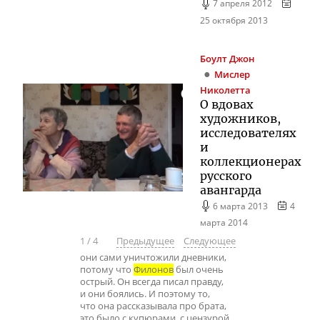
7 апреля 2012
25 октября 2013
Боулт
Джон
Мислер
Николетта
О вдовах
художников,
исследователях
и
коллекционерах
русского
авангарда
6 марта 2013
4
марта 2014
1
/
4
Предыдущее
Следующее
они сами уничтожили дневники,
потому что
Филонов
был очень
острый. Он всегда писал правду,
и они боялись. И поэтому то,
что она рассказывала про брата,
это было с купюрами, с цензурой…