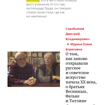
Филонов
, что у него было больше
всего учеников. И что там,
на площади Труда, он говорил,
стояла такая стела, где как
на чемпионат
Сарабьянов
Дмитрий
Владимирович
Мурина
Елена
Борисовна
О том,
как заново
открывали
русское
и советское
искусство
начала XX века,
о братьях
Весниных,
Фальке
и Татлине