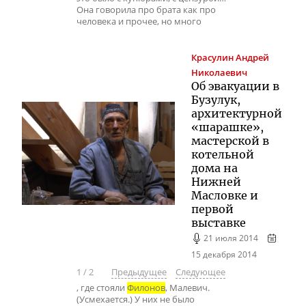
Она говорила про брата как про
человека и прочее, но много
Красулин
Андрей
Николаевич
Об эвакуации в
Бузулук,
архитектурной
«шарашке»,
мастерской в
котельной
дома на
Нижней
Масловке и
первой
выставке
21 июля 2014
15 декабря 2014
1
/
2
Предыдущее
Следующее
, где стояли
Филонов
, Малевич.
(Усмехается.) У них не было