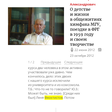
Александрович
О детстве
и жизни
в общежитиях
химфака МГУ,
поездке в ФРГ
в 1959 году
и своем
творчестве
22 июня 2012
23 октября 2012
1
/
2
Предыдущее
Следующее
курса два человека в этом активно
участвовали уже давно. Чем
кончилось дело: этих двоих
с нашего курса исключили
из университета и из комсомола.
Т.Б.: Что-то не то говорили? Ю.З.:
Может быть, не знаю. [Среди них
был] Леня
Феоктистов
. Потом