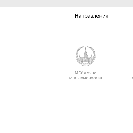
Направления
МГУ имени
М.В. Ломоносова