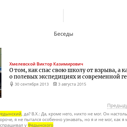
Беседы
Хмелевской
Виктор Казимирович
О том, как спас свою школу от взрыва, а 
о полевых экспедициях и современной г
30 сентября 2013
3 августа 2015
Предыд
едынский
, да? В.Х.: Да, кроме него, никто не мог. Он насто
Короче, я не пытался особенно узнавать, но я и не мог, как я 
я спрашивал у
Федынского