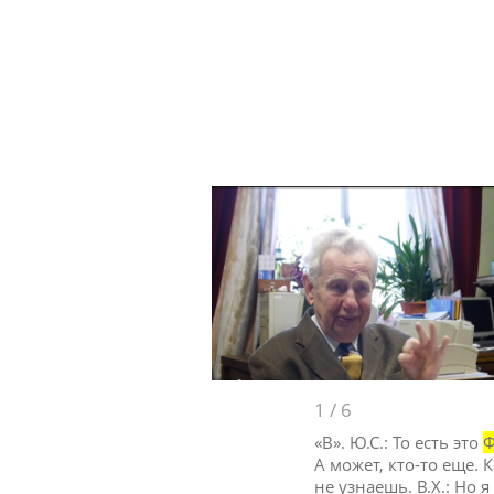
1
/
6
«В». Ю.С.: То есть это
Ф
А может, кто-то еще. 
не узнаешь. В.Х.: Но 