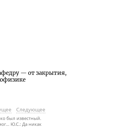
кафедру — от закрытия,
еофизике
ущее
Следующее
лько был известный.
мог… Ю.С.: Да никак