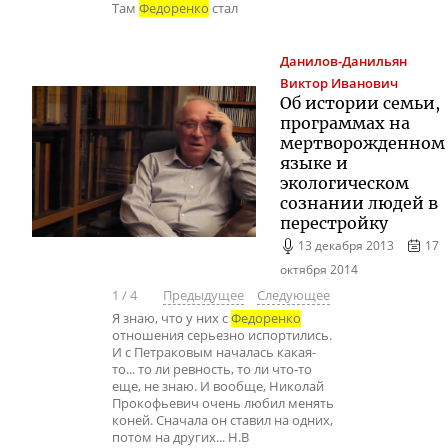
Там
Федоренко
стал
Данилов-Данильян
Виктор Иванович
Об истории семьи,
программах на
мертворожденном
языке и
экологическом
сознании людей в
перестройку
13 декабря 2013
17
октября 2014
1
/
4
Предыдущее
Следующее
Я знаю, что у них с
Федоренко
отношения серьезно испортились.
И с Петраковым началась какая-
то... то ли ревность, то ли что-то
еще, не знаю. И вообще, Николай
Прокофьевич очень любил менять
коней. Сначала он ставил на одних,
потом на других... Н.В