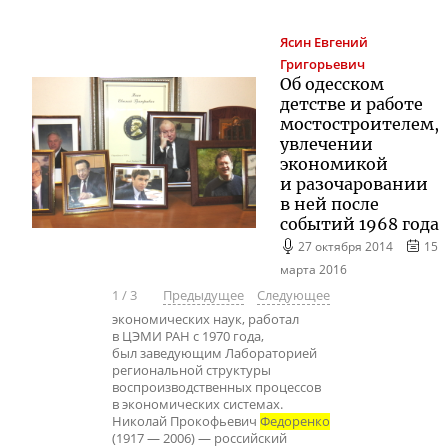
Ясин
Евгений
Григорьевич
Об одесском
детстве и работе
мостостроителем,
увлечении
экономикой
и разочаровании
в ней после
событий 1968 года
27 октября 2014
15
марта 2016
1
/
3
Предыдущее
Следующее
экономических наук, работал
в ЦЭМИ РАН с 1970 года,
был заведующим Лабораторией
региональной структуры
воспроизводственных процессов
в экономических системах.
Николай Прокофьевич
Федоренко
(1917 — 2006) — российский