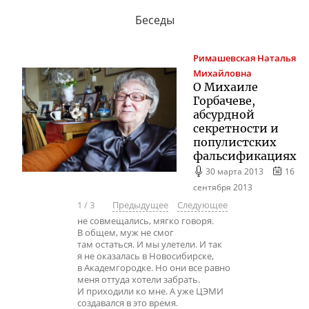
Беседы
Римашевская
Наталья
Михайловна
О Михаиле
Горбачеве,
абсурдной
секретности и
популистских
фальсификациях
30 марта 2013
16
сентября 2013
1
/
3
Предыдущее
Следующее
не совмещались, мягко говоря.
В общем, муж не смог
там остаться. И мы улетели. И так
я не оказалась в Новосибирске,
в Академгородке. Но они все равно
меня оттуда хотели забрать.
И приходили ко мне. А уже ЦЭМИ
создавался в это время.