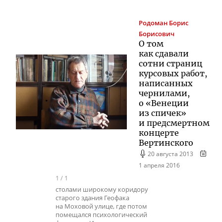
Родоман
Борис
Борисович
О том
как сдавали
сотни страниц
курсовых работ,
написанных
чернилами,
о «Венеции
из спичек»
и предсмертном
концерте
Вертинского
20 августа 2013
1 апреля 2016
1
/
1
столами широкому коридору
старого здания Геофака
на Моховой улице, где потом
помещался психологический