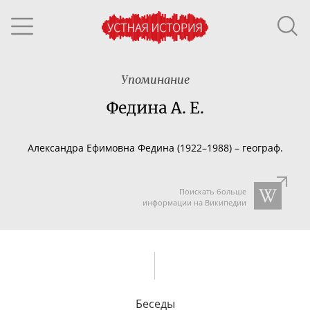
Упоминание
Федина А. Е.
Александра Ефимовна Федина (19
22–198
8) – географ.
Поискать больше
информации на Википедии
Беседы