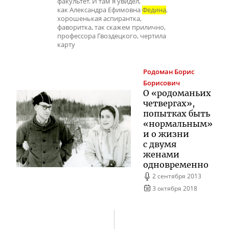
факультет. И там я увидел,
как Александра Ефимовна
Федина
,
хорошенькая аспирантка,
фаворитка, так скажем прилично,
профессора Гвоздецкого, чертила
карту
Родоман
Борис
Борисович
О «родоманьих
четвергах»,
попытках быть
«нормальным»
и о жизни
с двумя
женами
одновременно
2 сентября 2013
3 октября 2018