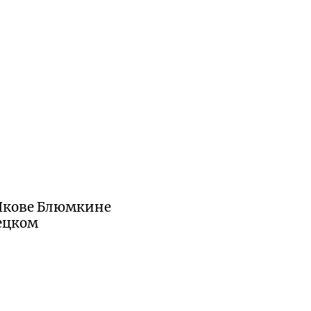
 Якове Блюмкине
ецком