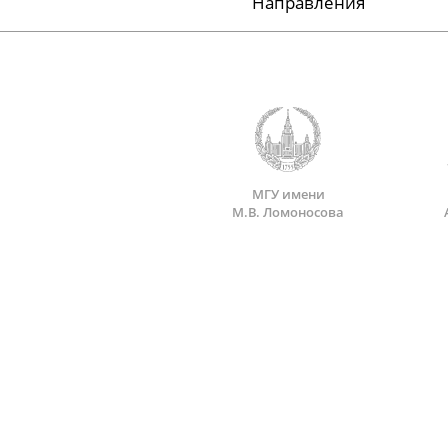
Направления
МГУ имени
М.В. Ломоносова