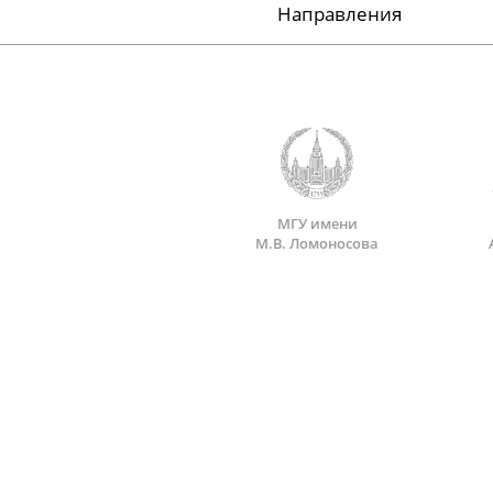
Направления
МГУ имени
М.В. Ломоносова