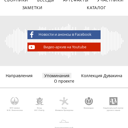
ЗАМЕТКИ
КАТАЛОГ
Новости и анонсы в Facebook
Видео-архив на Youtube
Направления
Упоминания
Коллекция Дувакина
О проекте
МГУ имени
Фонд
Фонд
Викимедиа
Национальный корпус
М.В. Ломоносова
AVC Charity
Михаила Прохорова
русского языка
Благотворительный