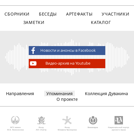
СБОРНИКИ
БЕСЕДЫ
АРТЕФАКТЫ
УЧАСТНИКИ
ЗАМЕТКИ
КАТАЛОГ
Новости и анонсы в Facebook
Видео-архив на Youtube
Направления
Упоминания
Коллекция Дувакина
О проекте
МГУ имени
Фонд
Фонд
Викимедиа
Национальный корпус
М.В. Ломоносова
AVC Charity
Михаила Прохорова
русского языка