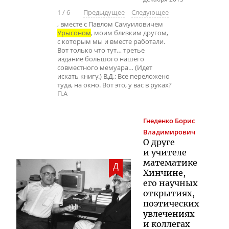
1
/
6
Предыдущее
Следующее
, вместе с Павлом Самуиловичем
Урысоном
, моим близким другом,
с которым мы и вместе работали.
Вот только что тут… третье
издание большого нашего
совместного мемуара… (Идет
искать книгу.) В.Д.: Все переложено
туда, на окно. Вот это, у вас в руках?
П.А
Гнеденко
Борис
Владимирович
О друге
и учителе
математике
Д
Хинчине,
его научных
открытиях,
поэтических
увлечениях
и коллегах