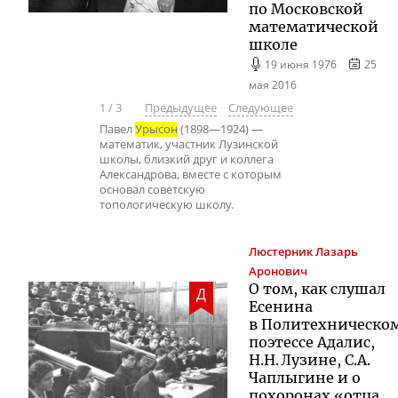
по Московской
математической
школе
19 июня 1976
25
мая 2016
1
/
3
Предыдущее
Следующее
Павел
Урысон
(1898—1924) —
математик, участник Лузинской
школы, близкий друг и коллега
Александрова, вместе с которым
основал советскую
топологическую школу.
Люстерник
Лазарь
Аронович
О том, как слушал
Д
Есенина
в Политехническо
поэтессе Адалис,
Н.Н. Лузине, С.А.
Чаплыгине и о
похоронах «отца