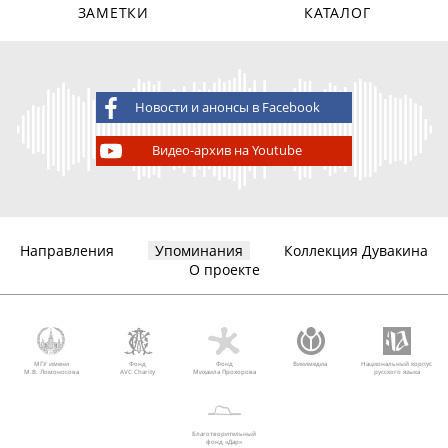
ЗАМЕТКИ
КАТАЛОГ
Новости и анонсы в Facebook
Видео-архив на Youtube
Направления
Упоминания
Коллекция Дувакина
О проекте
МГУ имени
Фонд
Фонд
Викимедиа
Национальный корпус
М.В. Ломоносова
AVC Charity
Михаила Прохорова
русского языка
Благотворительный
фонд «Дар»