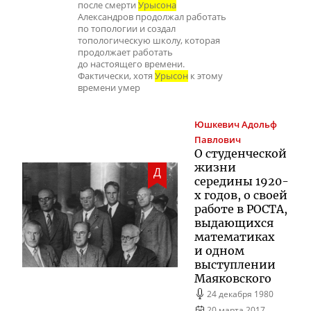
после смерти
Урысона
Александров продолжал работать
по топологии и создал
топологическую школу, которая
продолжает работать
до настоящего времени.
Фактически, хотя
Урысон
к этому
времени умер
Юшкевич
Адольф
Павлович
О студенческой
жизни
Д
середины
1920-
х
годов, о своей
работе в РОСТА,
выдающихся
математиках
и одном
выступлении
Маяковского
24 декабря 1980
20 марта 2017