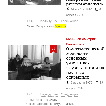
русской авиации»
26 ноября 1970
4
апреля 2016
1
/
4
Предыдущее
Следующее
Павел Самуилович
Урысон
Меньшов
Дмитрий
Евгеньевич
Д
О математической
молодости,
основных
участниках
«Лузитании» и их
научных
открытиях
6 февраля 1975
15
августа 2016
1
/
4
Предыдущее
Следующее
Д.М.: Так вот, значит,
я возвращаюсь к тому… значит,