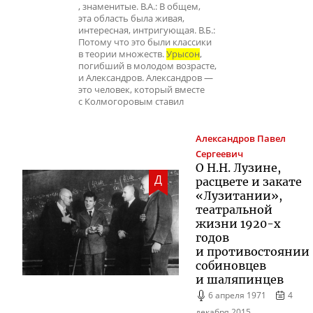
, знаменитые. В.А.: В общем,
эта область была живая,
интересная, интригующая. В.Б.:
Потому что это были классики
в теории множеств.
Урысон
,
погибший в молодом возрасте,
и Александров. Александров —
это человек, который вместе
с Колмогоровым ставил
Александров
Павел
Сергеевич
О Н.Н. Лузине,
Д
расцвете и закате
«Лузитании»,
театральной
жизни 1920-х
годов
и противостоянии
собиновцев
и шаляпинцев
6 апреля 1971
4
декабря 2015