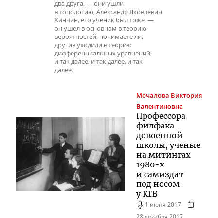
два друга, — они ушли
в топологию, Александр Яковлевич
Хинчин, его ученик был тоже, —
он ушел в основном в теорию
вероятностей, понимаете ли,
другие уходили в теорию
дифференциальных уравнений,
и так далее, и так далее, и так
далее.
Мочалова
Виктория
Валентиновна
Профессора
филфака
довоенной
школы, ученые
на митингах
1980-х
и самиздат
под носом
у КГБ
1 июня 2017
28 декабря 2017