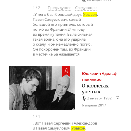
1
/
2
Предыдущее
Следующее
. У него был большой друг,
Урысон
,
Павел Самуилович, самый
большой его приятель, который
погиб во Франции 24-м году
во время купания. Была сильная
такая волна, она его ударила
о скалу, и он немедленно погиб.
Он похоронен там, во Франции,
в местечке Ба называется
Д
Юшкевич
Адольф
Павлович
О
коллегах-
ученых
2 января 1982
6 апреля 2017
1
/
1
. Вот Павел Сергеевич Александров
и Павел Самуилович
Урысон
,