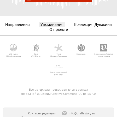
Направления
Упоминания
Коллекция Дувакина
О проекте
МГУ имени
Фонд
Фонд
Викимедиа
Национальный корпус
М.В. Ломоносова
AVC Charity
Михаила Прохорова
русского языка
Благотворительный
фонд «Дар»
Все материалы предоставляются в рамках
свободной лицензии Creative Commons (CC BY-SA 4.0)
Контакты редакции:
info@oralhistory.ru