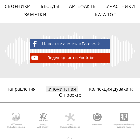
СБОРНИКИ
БЕСЕДЫ
АРТЕФАКТЫ
УЧАСТНИКИ
ЗАМЕТКИ
КАТАЛОГ
Новости и анонсы в Facebook
Видео-архив на Youtube
Направления
Упоминания
Коллекция Дувакина
О проекте
МГУ имени
Фонд
Фонд
Викимедиа
Национальный корпус
М.В. Ломоносова
AVC Charity
Михаила Прохорова
русского языка