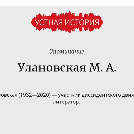
Упоминание
Улановская М. А.
новская
(
1932—2020
) — участник
диссидентского дви
литератор.