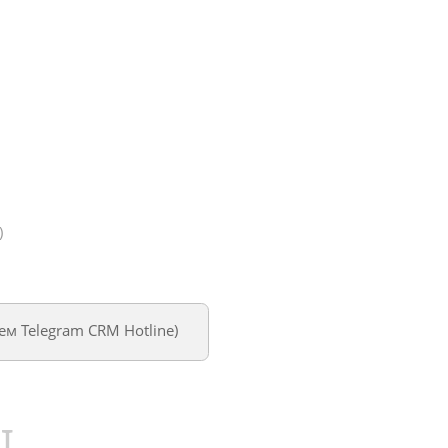
)
уем
Telegram CRM Hotline
)
U