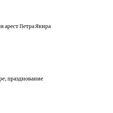
и арест Петра Якира
ере, празднование