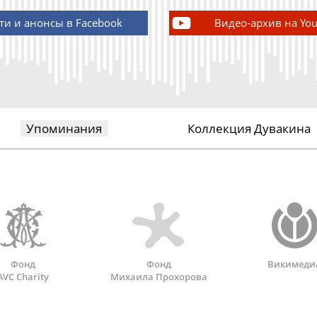
ти и анонсы в Facebook
Видео-архив на Yo
Упоминания
Коллекция Дувакина
Фонд
Фонд
Викимеди
AVC Charity
Михаила Прохорова