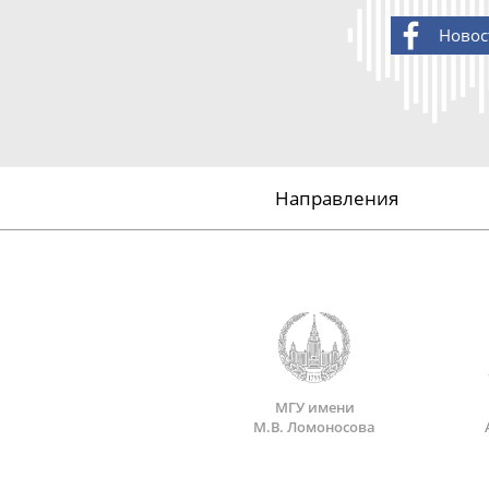
Новос
Направления
МГУ имени
М.В. Ломоносова