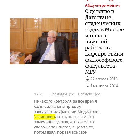
Абдулкеримович
О детстве в
Дагестане,
студенческих
годах в Москве
и начале
научной
работы на
кафедре этики
философского
факультета
МГУ
22 апреля 2013
14 января 2014
1
/
2
Предыдущее
Следующее
Никакого контроля, за все время
один раз ко мне пришел
заведующий Дмитрий Модестович
Угринович
, послушал, какие-то
замечания сделал, что какое-то
слово не так сказал, еще что-то,
потом взял, порвал все свои