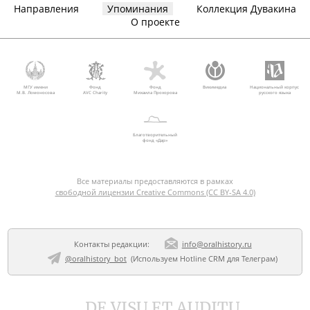
Направления
Упоминания
Коллекция Дувакина
О проекте
МГУ имени
Фонд
Фонд
Викимедиа
Национальный корпус
М.В. Ломоносова
AVC Charity
Михаила Прохорова
русского языка
Благотворительный
фонд «Дар»
Все материалы предоставляются в рамках
свободной лицензии Creative Commons (CC BY-SA 4.0)
Контакты редакции:
info@oralhistory.ru
@oralhistory_bot
(Используем
Hotline CRM для Телеграм
)
DE VISU ET AUDITU