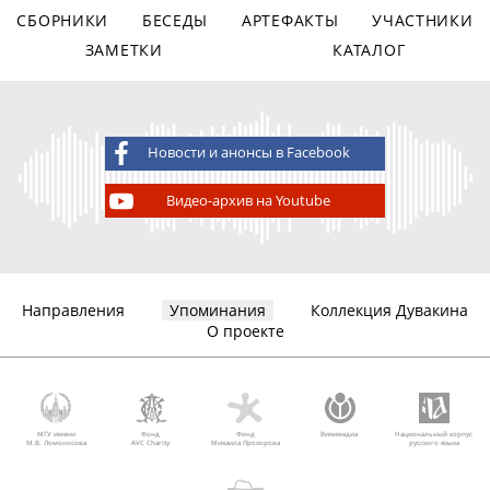
СБОРНИКИ
БЕСЕДЫ
АРТЕФАКТЫ
УЧАСТНИКИ
ЗАМЕТКИ
КАТАЛОГ
Новости и анонсы в Facebook
Видео-архив на Youtube
Направления
Упоминания
Коллекция Дувакина
О проекте
МГУ имени
Фонд
Фонд
Викимедиа
Национальный корпус
М.В. Ломоносова
AVC Charity
Михаила Прохорова
русского языка