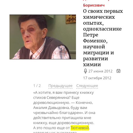
Борисович
О своих первых
химических
опытах,
однокласснике
Петре
Фоменко,
научной
миграции и
развитии
химии
27 июня 2012
17 октября 2012
1
/
2
Предыдущее
Следующее
«А хотите, я вам принесу книжку
стихов Северянина? Еще
дореволюционную. — Конечно,
Амалия Давыдовна, буду вам
чрезвычайно благодарен». И она
действительно притащила мне
книжку, еще дореволюционную.
А это пошло еще от
Тютчевой
,
которая нас знакомила