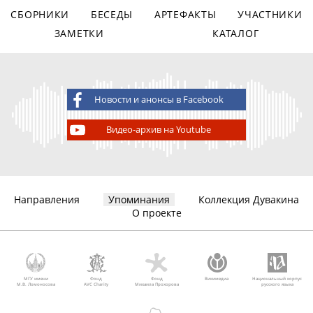
СБОРНИКИ
БЕСЕДЫ
АРТЕФАКТЫ
УЧАСТНИКИ
ЗАМЕТКИ
КАТАЛОГ
Новости и анонсы в Facebook
Видео-архив на Youtube
Направления
Упоминания
Коллекция Дувакина
О проекте
МГУ имени
Фонд
Фонд
Викимедиа
Национальный корпус
М.В. Ломоносова
AVC Charity
Михаила Прохорова
русского языка