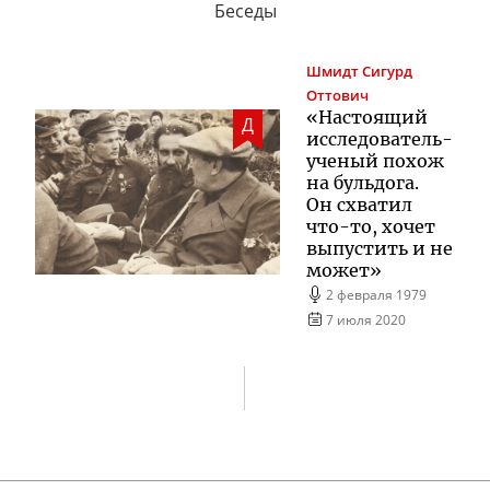
Беседы
Шмидт
Сигурд
Оттович
«Настоящий
Д
исследователь-
ученый
похож
на бульдога.
Он схватил
что-то
, хочет
выпустить и не
может»
2 февраля 1979
7 июля 2020