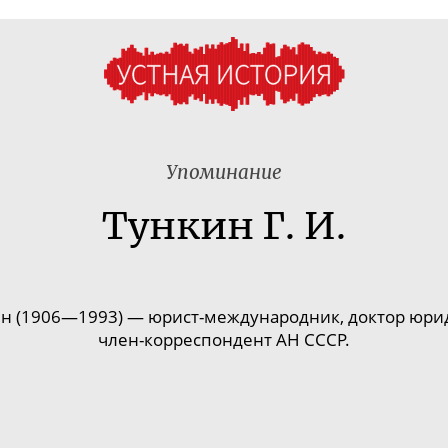
Упоминание
Тункин Г. И.
ин (1906—1993) —
юрист-международник
, доктор юри
член-корреспондент
АН СССР.