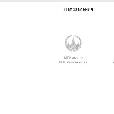
Направления
МГУ имени
М.В. Ломоносова