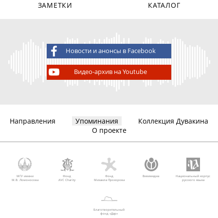
ЗАМЕТКИ
КАТАЛОГ
Новости и анонсы в Facebook
Видео-архив на Youtube
Направления
Упоминания
Коллекция Дувакина
О проекте
МГУ имени
Фонд
Фонд
Викимедиа
Национальный корпус
М.В. Ломоносова
AVC Charity
Михаила Прохорова
русского языка
Благотворительный
фонд «Дар»