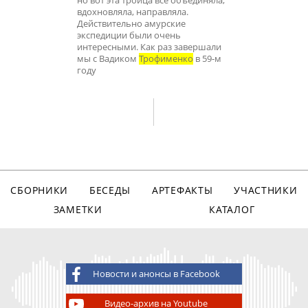
но вот эта троица все объединяла,
вдохновляла, направляла.
Действительно амурские
экспедиции были очень
интересными. Как раз завершали
мы с Вадиком
Трофименко
в 59-м
году
СБОРНИКИ
БЕСЕДЫ
АРТЕФАКТЫ
УЧАСТНИКИ
ЗАМЕТКИ
КАТАЛОГ
Новости и анонсы в Facebook
Видео-архив на Youtube