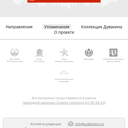
Направления
Упоминания
Коллекция Дувакина
О проекте
МГУ имени
Фонд
Фонд
Викимедиа
Национальный корпус
М.В. Ломоносова
AVC Charity
Михаила Прохорова
русского языка
Благотворительный
фонд «Дар»
Все материалы предоставляются в рамках
свободной лицензии Creative Commons (CC BY-SA 4.0)
Контакты редакции:
info@oralhistory.ru