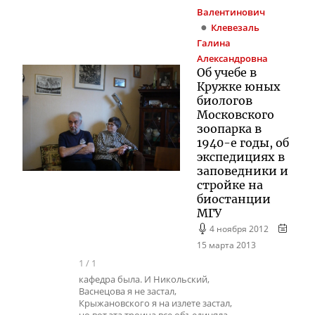
Валентинович
Клевезаль
Галина
Александровна
Об учебе в
Кружке юных
биологов
Московского
зоопарка в
1940-е годы, об
экспедициях в
заповедники и
стройке на
биостанции
МГУ
4 ноября 2012
15 марта 2013
1
/
1
кафедра была. И Никольский,
Васнецова я не застал,
Крыжановского я на излете застал,