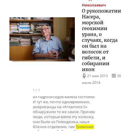
Николаевич
О рукопожатии
Насера,
морской
геохимии
урана, о
случаях, когда
он был на
волосок от
гибели, и
собирании
икон
21 мая 2013
30
июля 2014
1
/
1
из гидрооксидов железа состояли.
И тут же, почти одновременно,
американцы на «Атлантисе II»
обнаружили то же самое. Причем
люди, которые взяли эту колонку,
они были из Геленджика, наше
Южное отделение, там
Тримонис