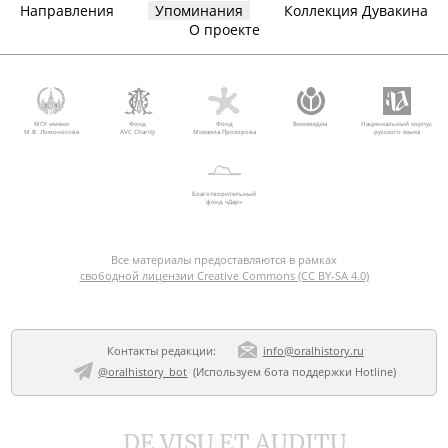
Направления
Упоминания
Коллекция Дувакина
О проекте
МГУ имени
Фонд
Фонд
Викимедиа
Национальный корпус
М.В. Ломоносова
AVC Charity
Михаила Прохорова
русского языка
Благотворительный
фонд «Дар»
Все материалы предоставляются в рамках
свободной лицензии Creative Commons (CC BY-SA 4.0)
Контакты редакции:
info@oralhistory.ru
@oralhistory_bot
(Используем
бота поддержки Hotline
)
DE VISU ET AUDITU