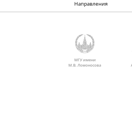
Направления
МГУ имени
М.В. Ломоносова