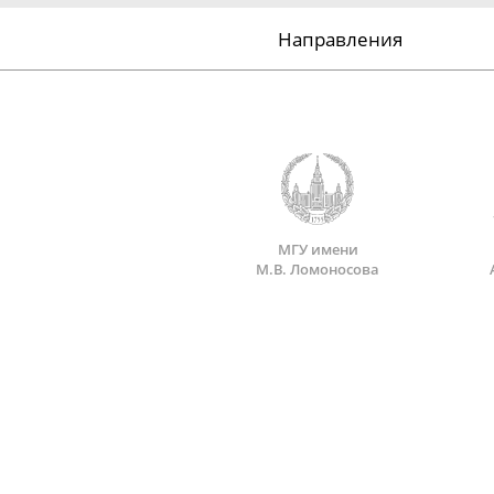
Направления
МГУ имени
М.В. Ломоносова