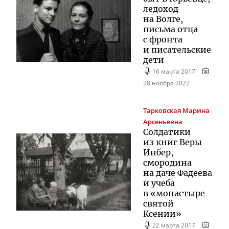
ледоход
на Волге,
письма отца
с фронта
и писательские
дети
16 марта 2017
28 ноября 2022
Тарковская
Марина
Арсеньевна
Солдатики
из книг Веры
Инбер,
смородина
на даче Фадеева
и учеба
в «монастыре
святой
Ксении»
22 марта 2017