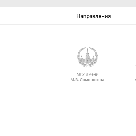
Направления
МГУ имени
М.В. Ломоносова