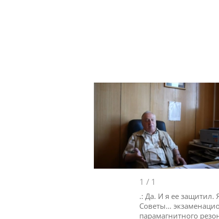
1
/
1
.: Да. И я ее защити
Советы… экзаменацио
парамагнитного резон