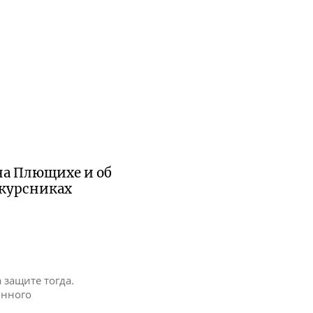
на Плющихе и об
окурсниках
 защите тогда.
онного