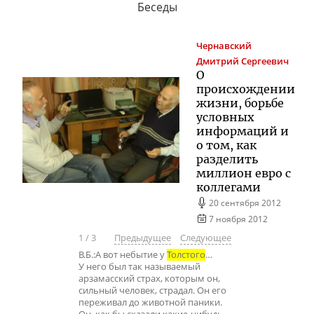
Беседы
Чернавский
Дмитрий Сергеевич
О
происхождении
жизни, борьбе
условных
информаций и
о том, как
разделить
миллион евро с
коллегами
20 сентября 2012
7 ноября 2012
1
/
3
Предыдущее
Следующее
В.Б.:А вот небытие у
Толстого
…
У него был так называемый
арзамасский страх, которым он,
сильный человек, страдал. Он его
переживал до животной паники.