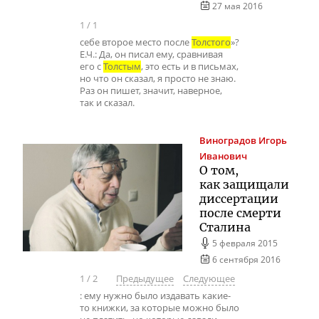
27 мая 2016
1
/
1
себе второе место после
Толстого
»?
Е.Ч.: Да, он писал ему, сравнивая
его с
Толстым
, это есть и в письмах,
но что он сказал, я просто не знаю.
Раз он пишет, значит, наверное,
так и сказал.
Виноградов
Игорь
Иванович
О том,
как защищали
диссертации
после смерти
Сталина
5 февраля 2015
6 сентября 2016
1
/
2
Предыдущее
Следующее
: ему нужно было издавать какие-
то книжки, за которые можно было