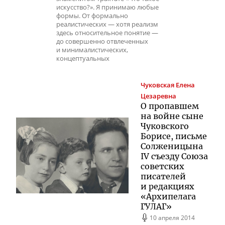
искусство?». Я принимаю любые
формы. От формально
реалистических — хотя реализм
здесь относительное понятие —
до совершенно отвлеченных
и минималистических,
концептуальных
Чуковская
Елена
Цезаревна
О пропавшем
на войне сыне
Чуковского
Борисе, письме
Солженицына
IV съезду Союза
советских
писателей
и редакциях
«Архипелага
ГУЛАГ»
10 апреля 2014