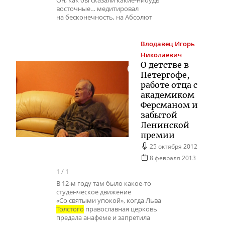
Он, как бы сказали какие-нибудь
восточные… медитировал
на бесконечность, на Абсолют
Влодавец
Игорь
Николаевич
О детстве в
Петергофе,
работе отца с
академиком
Ферсманом и
забытой
Ленинской
премии
25 октября 2012
8 февраля 2013
1
/
1
В 12-м году там было какое-то
студенческое движение
«Со святыми упокой», когда Льва
Толстого
православная церковь
предала анафеме и запретила