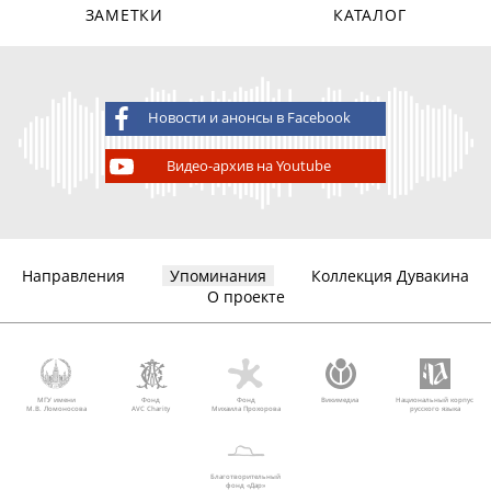
ЗАМЕТКИ
КАТАЛОГ
Новости и анонсы в Facebook
Видео-архив на Youtube
Направления
Упоминания
Коллекция Дувакина
О проекте
МГУ имени
Фонд
Фонд
Викимедиа
Национальный корпус
М.В. Ломоносова
AVC Charity
Михаила Прохорова
русского языка
Благотворительный
фонд «Дар»