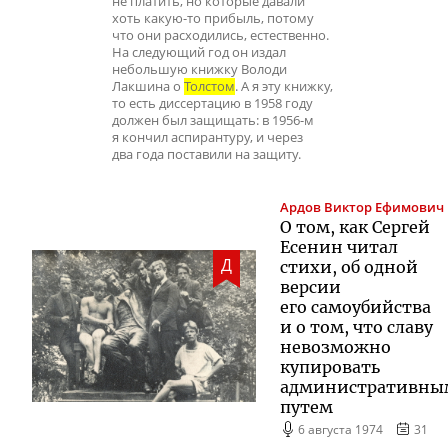
не платить, но которые давали
хоть какую-то прибыль, потому
что они расходились, естественно.
На следующий год он издал
небольшую книжку Володи
Лакшина о
Толстом
. А я эту книжку,
то есть диссертацию в 1958 году
должен был защищать: в 1956-м
я кончил аспирантуру, и через
два года поставили на защиту.
Ардов
Виктор Ефимович
О том, как Сергей
Есенин читал
Д
стихи, об одной
версии
его самоубийства
и о том, что славу
невозможно
купировать
административны
путем
6 августа 1974
31