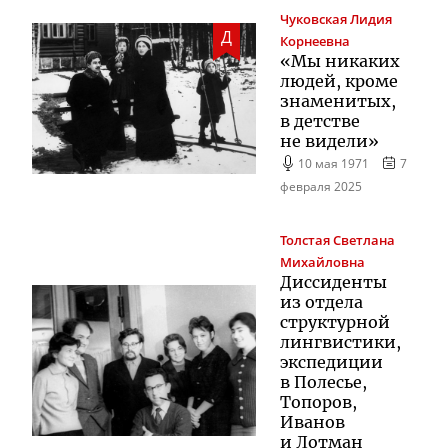
Чуковская
Лидия
Д
Корнеевна
«Мы никаких
людей, кроме
знаменитых,
в детстве
не видели»
10 мая 1971
7
февраля 2025
Толстая
Светлана
Михайловна
Диссиденты
из отдела
структурной
лингвистики,
экспедиции
в Полесье,
Топоров,
Иванов
и Лотман