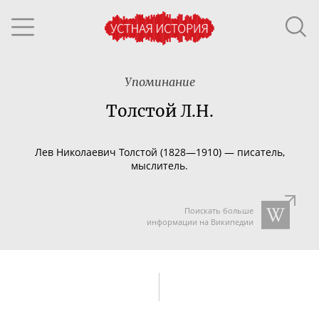
Упоминание
Толстой Л.Н.
Лев Николаевич Толстой (18
28
—
191
0) — писатель,
мыслитель.
Поискать больше
информации на Википедии