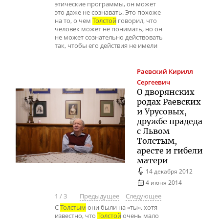
этические программы, он может
это даже не сознавать. Это похоже
на то, о чем
Толстой
говорил, что
человек может не понимать, но он
не может сознательно действовать
так, чтобы его действия не имели
Раевский
Кирилл
Сергеевич
О дворянских
родах Раевских
и Урусовых,
дружбе прадеда
с Львом
Толстым,
аресте и гибели
матери
14 декабря 2012
4 июня 2014
1
/
3
Предыдущее
Следующее
С
Толстым
они были на «ты», хотя
известно, что
Толстой
очень мало