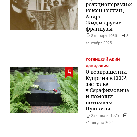
реакционерами»:
Ромен Роллан,
Андре
Жид и другие
французы
8 января 1986
8
сентября 2025
Ротницкий
Арий
Давидович
Д
О возвращении
Куприна в СССР,
застолье
у Серафимовича
и помощи
потомкам
Пушкина
25 января 1975
31 августа 2025