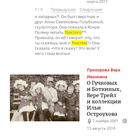
марта 2017
1
/
9
Предыдущее
Следующее
и западных*. Он был сверстник и
друг Анны Семеновны Голубкиной,
скульптора. Она поехала в Ясную
Поляну лепить
Толстого
**.
Приехала, он ей говорит: «Ну, что
ты скажешь мне о
Толстом
?» Она
сказала: «Что я скажу? Это волк! У
него глаза волчьи
Прохорова
Вера
Ивановна
О Гучковых
и Боткиных,
Вере Трейл
и коллекции
Ильи
Остроухова
7 ноября 2001
15 августа 2019