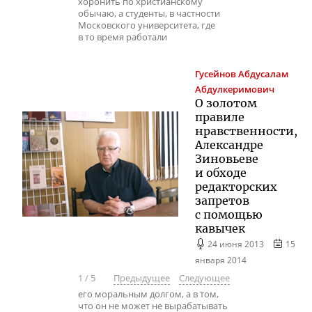
хоронить по христианскому
обычаю, а студенты, в частности
Московского университета, где
в то время работали
Гусейнов
Абдусалам
Абдулкеримович
О золотом
правиле
нравственности,
Александре
Зиновьеве
и обходе
редакторских
запретов
с помощью
кавычек
24 июня 2013
15
января 2014
1
/
5
Предыдущее
Следующее
его моральным долгом, а в том,
что он не может не вырабатывать