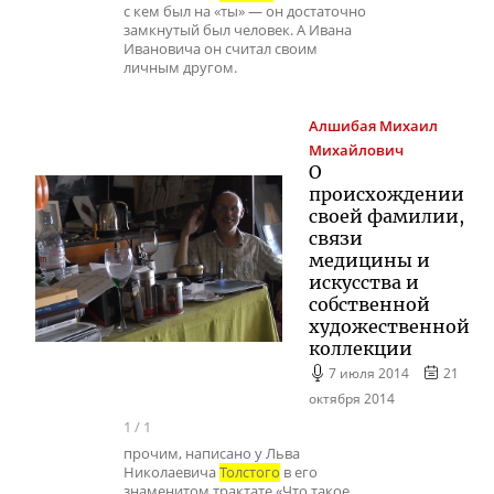
с кем был на «ты» — он достаточно
замкнутый был человек. А Ивана
Ивановича он считал своим
личным другом.
Алшибая
Михаил
Михайлович
О
происхождении
своей фамилии,
связи
медицины и
искусства и
собственной
художественной
коллекции
7 июля 2014
21
октября 2014
1
/
1
прочим, написано у Льва
Николаевича
Толстого
в его
знаменитом трактате «Что такое