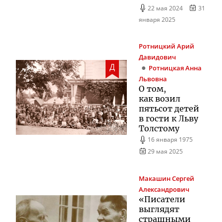
22 мая 2024
31
января 2025
Ротницкий
Арий
Давидович
Д
Ротницкая
Анна
Львовна
О том,
как возил
пятьсот детей
в гости к Льву
Толстому
16 января 1975
29 мая 2025
Макашин
Сергей
Александрович
«Писатели
выглядят
страшными