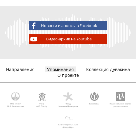
Новости и анонсы в Facebook
Видео-архив на Youtube
Направления
Упоминания
Коллекция Дувакина
О проекте
МГУ имени
Фонд
Фонд
Викимедиа
Национальный корпус
М.В. Ломоносова
AVC Charity
Михаила Прохорова
русского языка
Благотворительный
фонд «Дар»