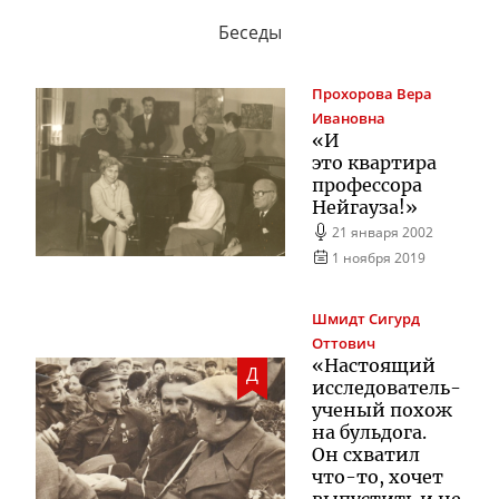
Беседы
Прохорова
Вера
Ивановна
«И
это квартира
профессора
Нейгауза!»
21 января 2002
1 ноября 2019
Шмидт
Сигурд
Оттович
«Настоящий
Д
исследователь-
ученый
похож
на бульдога.
Он схватил
что-то
, хочет