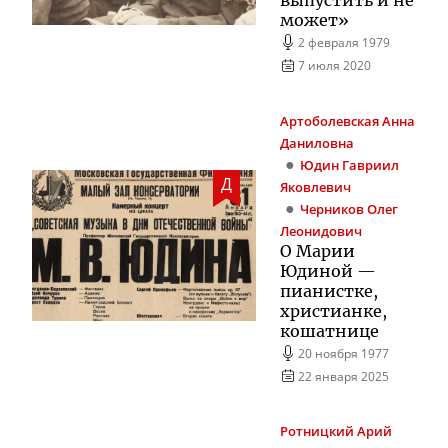
выпустить и не
может»
2 февраля 1979
7 июля 2020
Артоболевская
Анна
Даниловна
Юдин
Гавриил
Д
Яковлевич
Черников
Олег
Леонидович
О Марии
Юдиной —
пианистке,
христианке,
кошатнице
20 ноября 1977
22 января 2025
Ротницкий
Арий