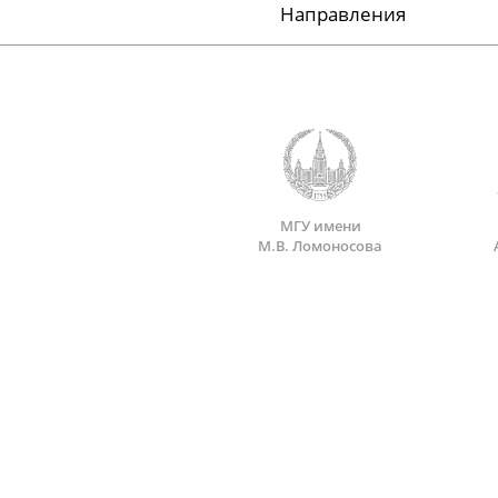
Направления
МГУ имени
М.В. Ломоносова