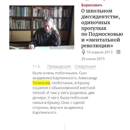
Борисович
О школьном
диссидентстве,
одиночных
прогулках
по Подмосковью
и «ментальной
революции»
16 апреля 2013
29 июня 2015
1
/
2
Предыдущее
Следующее
были очень побочными. Сын
академика Карпинского, Александр
Толмачев
, геоботаник, в Крыму
сошелся с обыкновенной местной
теткой. И там у него родились две
дочери. У него была побочная
семья в Крыму. Они, с одной
стороны, внучки академика
Карпинского