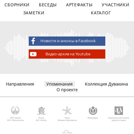
СБОРНИКИ
БЕСЕДЫ
АРТЕФАКТЫ
УЧАСТНИКИ
ЗАМЕТКИ
КАТАЛОГ
Новости и анонсы в Facebook
Видео-архив на Youtube
Направления
Упоминания
Коллекция Дувакина
О проекте
МГУ имени
Фонд
Фонд
Викимедиа
Национальный корпус
М.В. Ломоносова
AVC Charity
Михаила Прохорова
русского языка