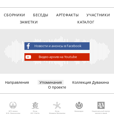
СБОРНИКИ
БЕСЕДЫ
АРТЕФАКТЫ
УЧАСТНИКИ
ЗАМЕТКИ
КАТАЛОГ
Новости и анонсы в Facebook
Видео-архив на Youtube
Направления
Упоминания
Коллекция Дувакина
О проекте
МГУ имени
Фонд
Фонд
Викимедиа
Национальный корпус
М.В. Ломоносова
AVC Charity
Михаила Прохорова
русского языка