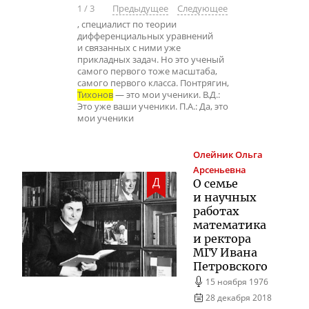
1
/
3
Предыдущее
Следующее
, специалист по теории
дифференциальных уравнений
и связанных с ними уже
прикладных задач. Но это ученый
самого первого тоже масштаба,
самого первого класса. Понтрягин,
Тихонов
— это мои ученики. В.Д.:
Это уже ваши ученики. П.А.: Да, это
мои ученики
Олейник
Ольга
Арсеньевна
Д
О семье
и научных
работах
математика
и ректора
МГУ Ивана
Петровского
15 ноября 1976
28 декабря 2018