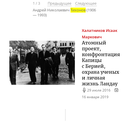
1
/
3
Предыдущее
Следующее
Андрей Николаевич
Тихонов
(1906
— 1993)
Халатников
Исаак
Маркович
Атомный
проект,
конфронтация
Капицы
с Берией,
охрана ученых
и личная
жизнь Ландау
29 июля 2016
16 января 2019