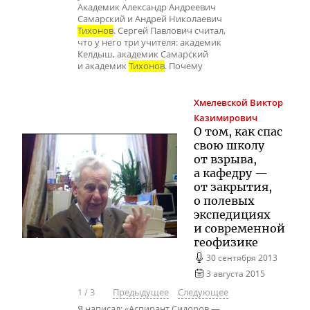
Академик Александр Андреевич
Самарский и Андрей Николаевич
Тихонов
. Сергей Павлович считал,
что у него три учителя: академик
Келдыш, академик Самарский
и академик
Тихонов
. Почему
Хмелевской
Виктор
Казимирович
О том, как спас
свою школу
от взрыва,
а кафедру —
от закрытия,
о полевых
экспедициях
и современной
геофизике
30 сентября 2013
3 августа 2015
1
/
3
Предыдущее
Следующее
Я написал: «Аспирант Сидоров —