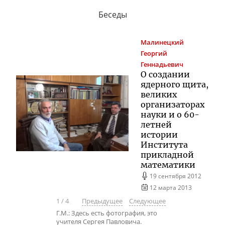
Беседы
Малинецкий
Георгий
Геннадьевич
О создании
ядерного щита,
великих
организаторах
науки и о 60-
летней
истории
Института
прикладной
математики
19 сентября 2012
12 марта 2013
1
/
4
Предыдущее
Следующее
Г.М.: Здесь есть фотография, это
учителя Сергея Павловича.