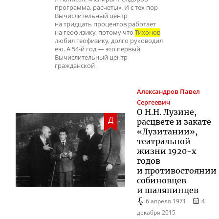
программа, расчеты». И с тех пор
Вычислительный центр
на тридцать процентов работает
на геофизику, потому что
Тихонов
любил геофизику, долго руководил
ею. А 54-й год — это первый
Вычислительный центр
гражданской
Александров
Павел
Сергеевич
О Н.Н. Лузине,
Д
расцвете и закате
«Лузитании»,
театральной
жизни 1920-х
годов
и противостоянии
собиновцев
и шаляпинцев
6 апреля 1971
4
декабря 2015