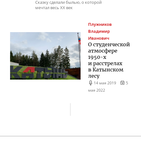
Сказку сделали былью, о которой
мечтал весь XX век
Плужников
Владимир
Иванович
О студенческой
атмосфере
1950-х
и расстрелах
в Катынском
лесу
14 мая 2019
5
мая 2022