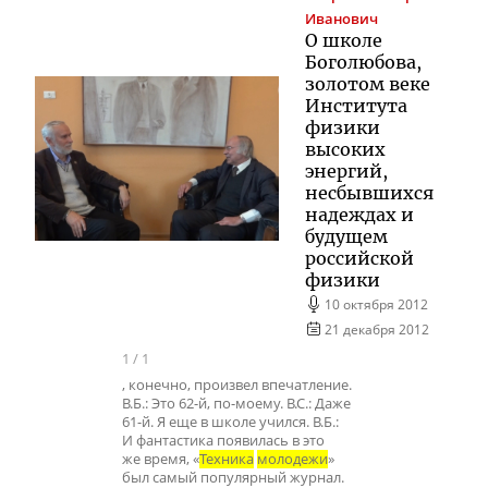
Иванович
О школе
Боголюбова,
золотом веке
Института
физики
высоких
энергий,
несбывшихся
надеждах и
будущем
российской
физики
10 октября 2012
21 декабря 2012
1
/
1
, конечно, произвел впечатление.
В.Б.: Это 62-й, по-моему. В.С.: Даже
61-й. Я еще в школе учился. В.Б.:
И фантастика появилась в это
же время, «
Техника
молодежи
»
был самый популярный журнал.