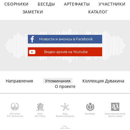
СБОРНИКИ
БЕСЕДЫ
АРТЕФАКТЫ
УЧАСТНИКИ
ЗАМЕТКИ
КАТАЛОГ
Новости и анонсы в Facebook
Видео-архив на Youtube
Направления
Упоминания
Коллекция Дувакина
О проекте
МГУ имени
Фонд
Фонд
Викимедиа
Национальный корпус
М.В. Ломоносова
AVC Charity
Михаила Прохорова
русского языка