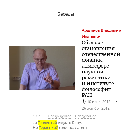
Беседы
Аршинов
Владимир
Иванович
Об эпохе
становления
отечественной
физики,
атмосфере
научной
романтики
и Институте
философии
РАН
10 июля 2012
26 октября 2012
1
/
2
Предыдущее
Следующее
, и
Терлецкий
ездил к Бору.
Но
Терлецкий
ездил как агент