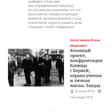
разведки, и Бор сдал
ему определенные [секреты],
но сегодня мы понимаем, что это
все в рамках общей концепции
физиков, заговора физиков, когда
нужно было секреты раздать всем
сторонам, чтобы поддержать
Халатников
Исаак
Маркович
Атомный
проект,
конфронтация
Капицы
с Берией,
охрана ученых
и личная
жизнь Ландау
29 июля 2016
16 января 2019